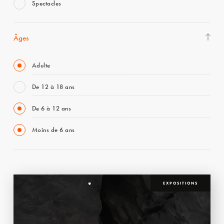
Spectacles
Âges
Adulte
De 12 à 18 ans
De 6 à 12 ans
Moins de 6 ans
EXPOSITIONS