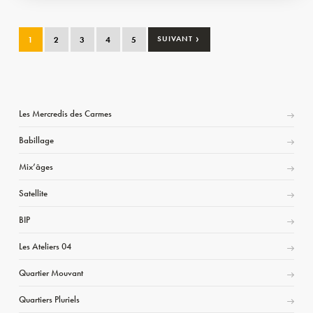
›
1
2
3
4
5
SUIVANT
Les Mercredis des Carmes
Babillage
Mix’âges
Satellite
BIP
Les Ateliers 04
Quartier Mouvant
Quartiers Pluriels