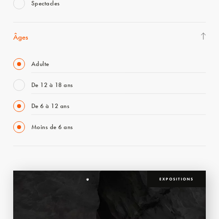
Spectacles
Âges
Adulte
De 12 à 18 ans
De 6 à 12 ans
Moins de 6 ans
EXPOSITIONS