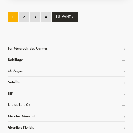
›
1
2
3
4
SUIVANT
Les Mercredis des Carmes
Babillage
Mix’âges
Satellite
BIP
Les Ateliers 04
Quartier Mouvant
Quartiers Pluriels