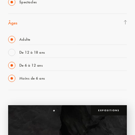
Spectacles
Âges
Adulte
De 12 à 18 ans
De 6 à 12 ans
Moins de 6 ans
EXPOSITIONS