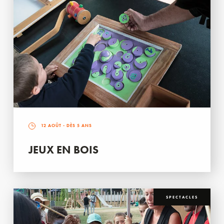
12 AOÛT
- DÈS 5 ANS
JEUX EN BOIS
SPECTACLES