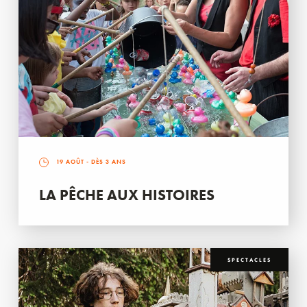
19 AOÛT
- DÈS 3 ANS
LA PÊCHE AUX HISTOIRES
SPECTACLES