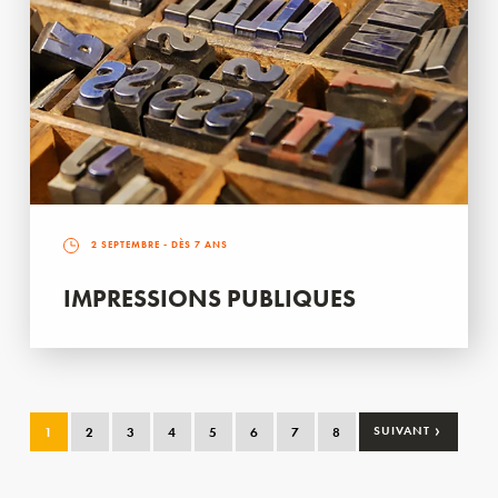
2 SEPTEMBRE
- DÈS 7 ANS
IMPRESSIONS PUBLIQUES
›
1
2
3
4
5
6
7
8
SUIVANT