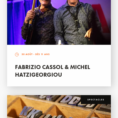
30 AOÛT
- DÈS 11 ANS
FABRIZIO CASSOL & MICHEL
HATZIGEORGIOU
SPECTACLES