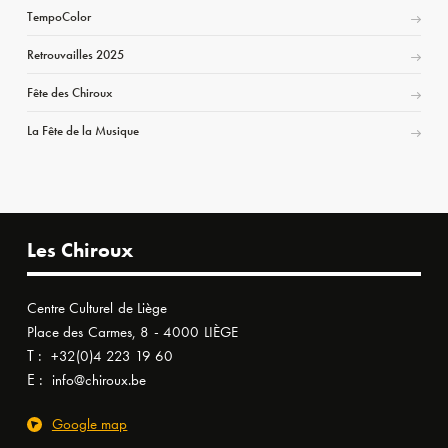
TempoColor
Retrouvailles 2025
Fête des Chiroux
La Fête de la Musique
Les Chiroux
Centre Culturel de Liège
Place des Carmes, 8 - 4000 LIÈGE
T :
+32(0)4 223 19 60
E :
info@chiroux.be
Google map