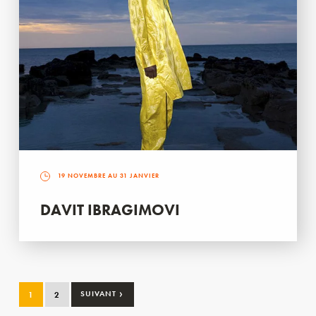
19 NOVEMBRE AU 31 JANVIER
DAVIT IBRAGIMOVI
›
1
2
SUIVANT