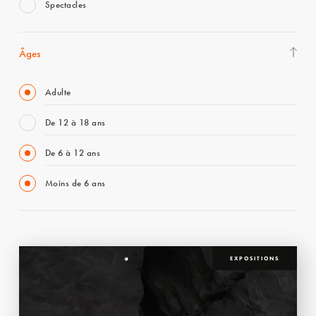
Spectacles
Âges
Adulte
De 12 à 18 ans
De 6 à 12 ans
Moins de 6 ans
EXPOSITIONS