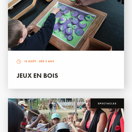
12 AOÛT
- DÈS 5 ANS
JEUX EN BOIS
SPECTACLES