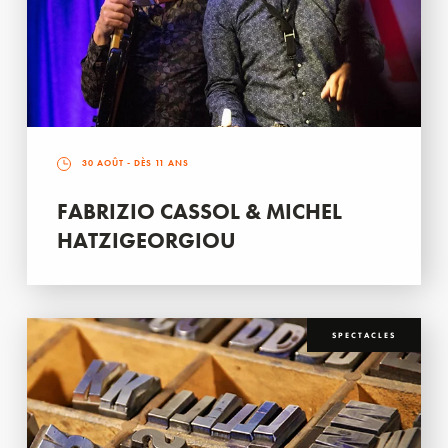
30 AOÛT
- DÈS 11 ANS
FABRIZIO CASSOL & MICHEL
HATZIGEORGIOU
SPECTACLES