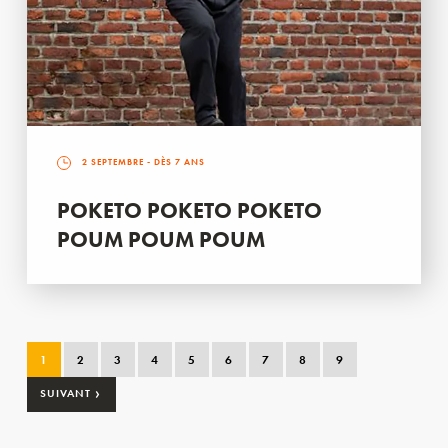
2 SEPTEMBRE
- DÈS 7 ANS
POKETO POKETO POKETO
POUM POUM POUM
1
2
3
4
5
6
7
8
9
›
SUIVANT