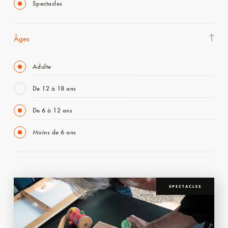
Spectacles
Âges
Adulte
De 12 à 18 ans
De 6 à 12 ans
Moins de 6 ans
SPECTACLES