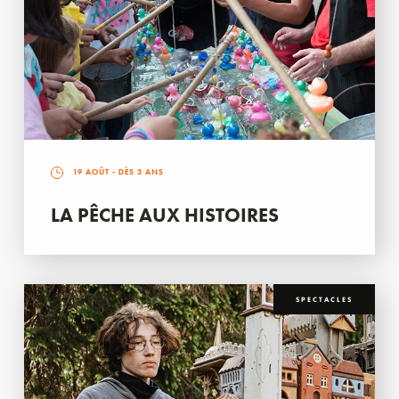
19 AOÛT
- DÈS 3 ANS
LA PÊCHE AUX HISTOIRES
SPECTACLES