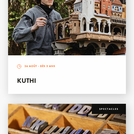
26 AOÛT
- DÈS 3 ANS
KUTHI
SPECTACLES