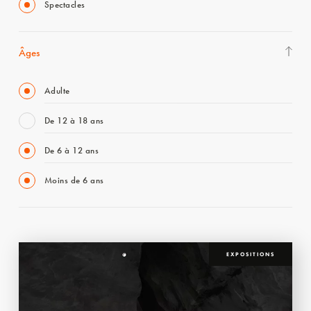
Spectacles
Âges
Adulte
De 12 à 18 ans
De 6 à 12 ans
Moins de 6 ans
EXPOSITIONS