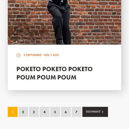
2 SEPTEMBRE
- DÈS 7 ANS
POKETO POKETO POKETO
POUM POUM POUM
›
1
2
3
4
5
6
7
SUIVANT