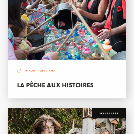
19 AOÛT
- DÈS 3 ANS
LA PÊCHE AUX HISTOIRES
SPECTACLES