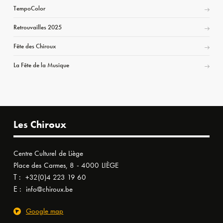
TempoColor
Retrouvailles 2025
Fête des Chiroux
La Fête de la Musique
Les Chiroux
Centre Culturel de Liège
Place des Carmes, 8 - 4000 LIÈGE
T :
+32(0)4 223 19 60
E :
info@chiroux.be
Google map