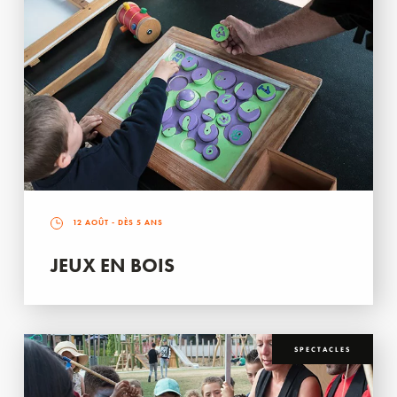
12 AOÛT
- DÈS 5 ANS
JEUX EN BOIS
SPECTACLES