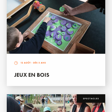
12 AOÛT
- DÈS 5 ANS
JEUX EN BOIS
SPECTACLES