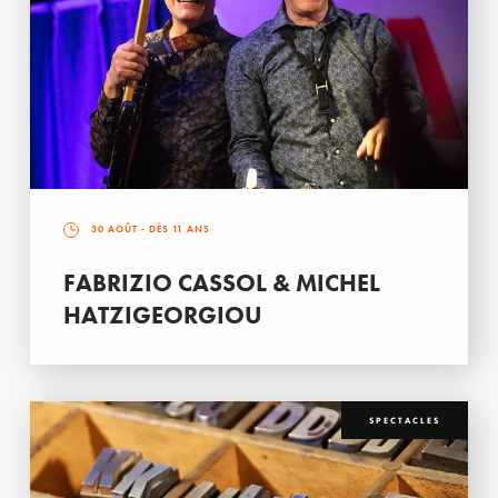
30 AOÛT
- DÈS 11 ANS
FABRIZIO CASSOL & MICHEL
HATZIGEORGIOU
SPECTACLES