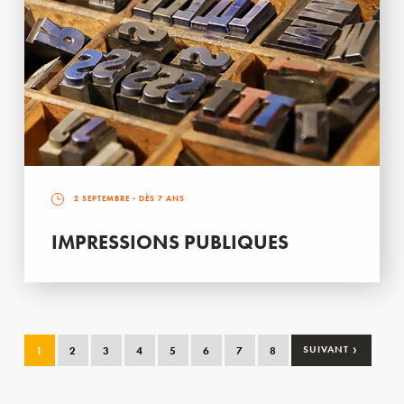
2 SEPTEMBRE
- DÈS 7 ANS
IMPRESSIONS PUBLIQUES
›
1
2
3
4
5
6
7
8
SUIVANT