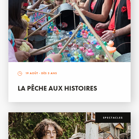
19 AOÛT
- DÈS 3 ANS
LA PÊCHE AUX HISTOIRES
SPECTACLES