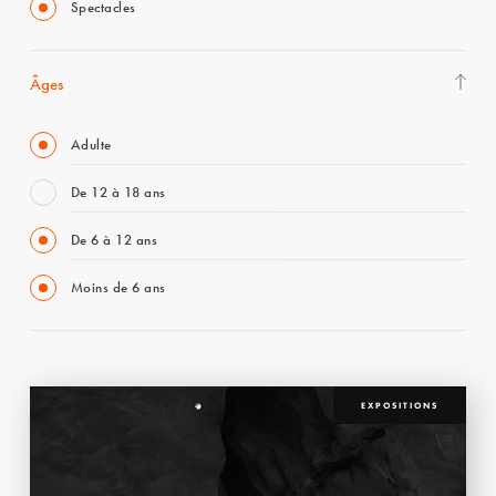
Spectacles
Âges
Adulte
De 12 à 18 ans
De 6 à 12 ans
Moins de 6 ans
EXPOSITIONS