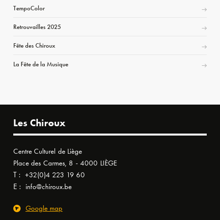
TempoColor
Retrouvailles 2025
Fête des Chiroux
La Fête de la Musique
Les Chiroux
Centre Culturel de Liège
Place des Carmes, 8 - 4000 LIÈGE
T :
+32(0)4 223 19 60
E :
info@chiroux.be
Google map