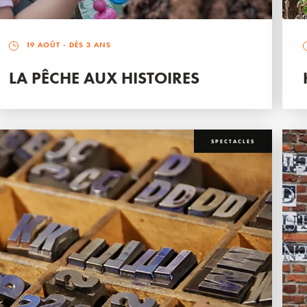
19 AOÛT
- DÈS 3 ANS
LA PÊCHE AUX HISTOIRES
SPECTACLES