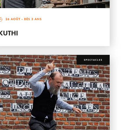
26 AOÛT
- DÈS 3 ANS
KUTHI
SPECTACLES