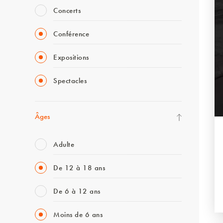
Concerts
Conférence
Expositions
Spectacles
Âges
Adulte
De 12 à 18 ans
De 6 à 12 ans
Moins de 6 ans