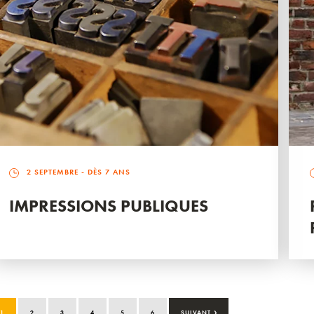
2 SEPTEMBRE
- DÈS 7 ANS
IMPRESSIONS PUBLIQUES
›
1
2
3
4
5
6
SUIVANT