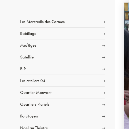
Les Mercredis des Carmes
Babillage
Mix’âges
Satellite
BIP
Les Ateliers 04
Quartier Mouvant
Quartiers Pluriels
Ilo citoyen
Noël au Théâtre