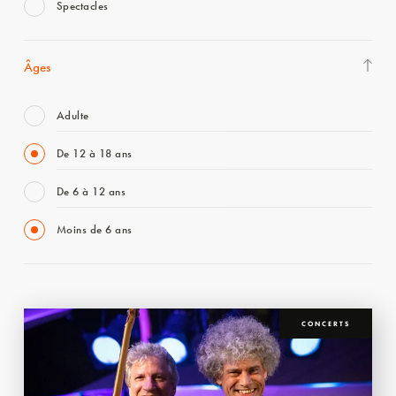
Spectacles
Âges
Adulte
De 12 à 18 ans
De 6 à 12 ans
Moins de 6 ans
CONCERTS