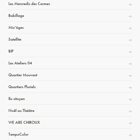
Les Mercredis des Carmes
Babillage
Mix’âges
Satellite
BIP
Les Ateliers 04
Quartier Mouvant
Quartiers Pluriels
Ilo citoyen
Noël au Théâtre
WE ARE CHIROUX
TempoColor