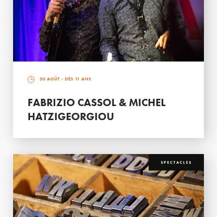
30 AOÛT
- DÈS 11 ANS
FABRIZIO CASSOL & MICHEL
HATZIGEORGIOU
SPECTACLES