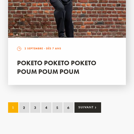
2 SEPTEMBRE
- DÈS 7 ANS
POKETO POKETO POKETO
POUM POUM POUM
›
1
2
3
4
5
6
SUIVANT