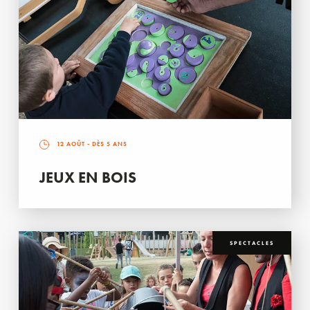
12 AOÛT
- DÈS 5 ANS
JEUX EN BOIS
SPECTACLES