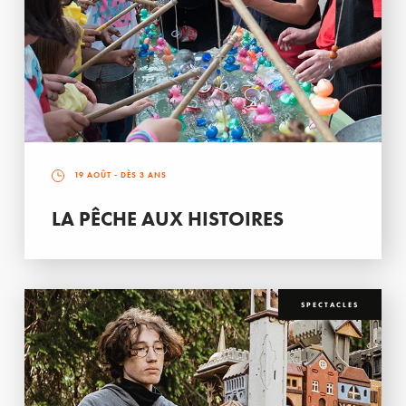
19 AOÛT
- DÈS 3 ANS
LA PÊCHE AUX HISTOIRES
SPECTACLES