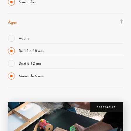
Spectacles
Âges
Adulte
De 12 à 18 ans
De 6 à 12 ans
Moins de 6 ans
SPECTACLES