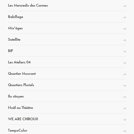
Les Mercredis des Carmes
Babillage
Mix’âges
Satellite
BIP
Les Ateliers 04
Quartier Mouvant
Quartiers Pluriels
Ilo citoyen
Noël au Théâtre
WE ARE CHIROUX
TempoColor