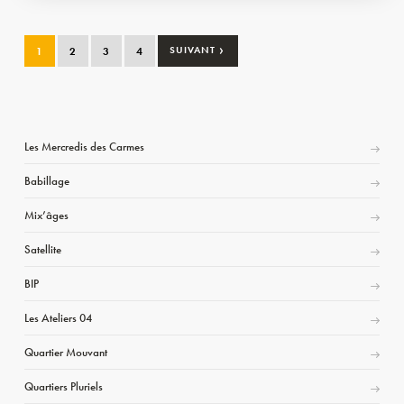
›
1
2
3
4
SUIVANT
Les Mercredis des Carmes
Babillage
Mix’âges
Satellite
BIP
Les Ateliers 04
Quartier Mouvant
Quartiers Pluriels