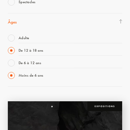
Spectacles
Âges
Adulte
De 12 à 18 ans
De 6 à 12 ans
Moins de 6 ans
EXPOSITIONS