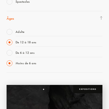
Spectacles
Âges
Adulte
De 12 à 18 ans
De 6 à 12 ans
Moins de 6 ans
EXPOSITIONS