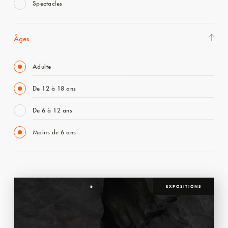
Spectacles
Âges
Adulte
De 12 à 18 ans
De 6 à 12 ans
Moins de 6 ans
EXPOSITIONS