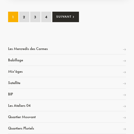
›
1
2
3
4
SUIVANT
Les Mercredis des Carmes
Babillage
Mix’âges
Satellite
BIP
Les Ateliers 04
Quartier Mouvant
Quartiers Pluriels