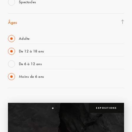
Spectacles
Âges
Adulte
De 12 à 18 ans
De 6 à 12 ans
Moins de 6 ans
EXPOSITIONS