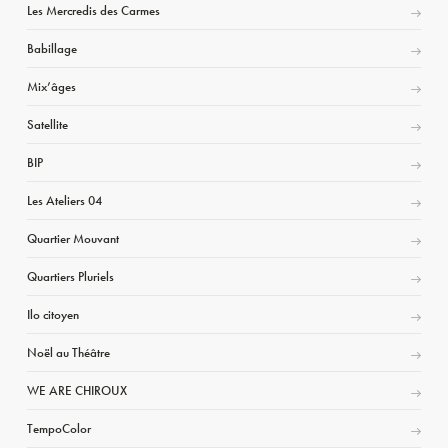
Les Mercredis des Carmes
Babillage
Mix’âges
Satellite
BIP
Les Ateliers 04
Quartier Mouvant
Quartiers Pluriels
Ilo citoyen
Noël au Théâtre
WE ARE CHIROUX
TempoColor