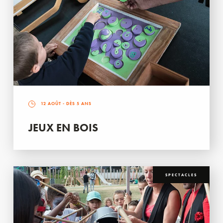
12 AOÛT
- DÈS 5 ANS
JEUX EN BOIS
SPECTACLES