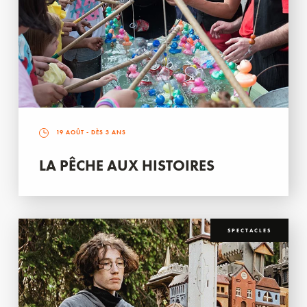
19 AOÛT
- DÈS 3 ANS
LA PÊCHE AUX HISTOIRES
SPECTACLES