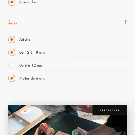
Spectacles
Âges
Adulte
De 12 à 18 ans
De 6 à 12 ans
Moins de 6 ans
SPECTACLES