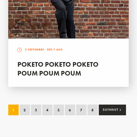
2 SEPTEMBRE
- DÈS 7 ANS
POKETO POKETO POKETO
POUM POUM POUM
›
1
2
3
4
5
6
7
8
SUIVANT