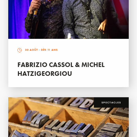
30 AOÛT
- DÈS 11 ANS
FABRIZIO CASSOL & MICHEL
HATZIGEORGIOU
SPECTACLES