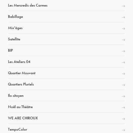
Les Mercredis des Carmes
Babillage
Mix’âges
Satellite
BIP
Les Ateliers 04
Quartier Mouvant
Quartiers Pluriels
Ilo citoyen
Noël au Théâtre
WE ARE CHIROUX
TempoColor