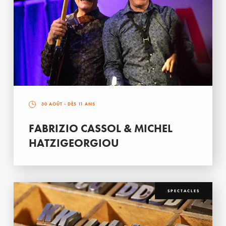
30 AOÛT
- DÈS 11 ANS
FABRIZIO CASSOL & MICHEL
HATZIGEORGIOU
SPECTACLES