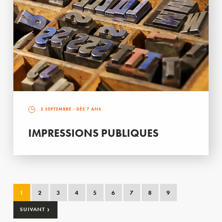
2 SEPTEMBRE
- DÈS 7 ANS
IMPRESSIONS PUBLIQUES
1
2
3
4
5
6
7
8
9
›
SUIVANT