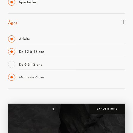
Spectacles
Âges
Adulte
De 12 à 18 ans
De 6 à 12 ans
Moins de 6 ans
EXPOSITIONS