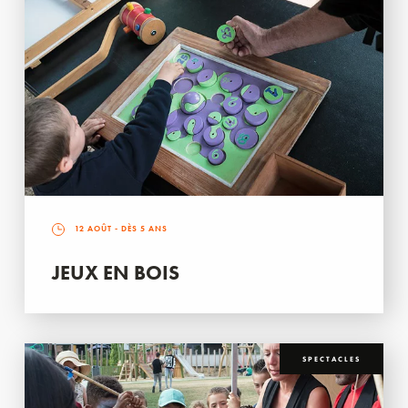
12 AOÛT
- DÈS 5 ANS
JEUX EN BOIS
SPECTACLES