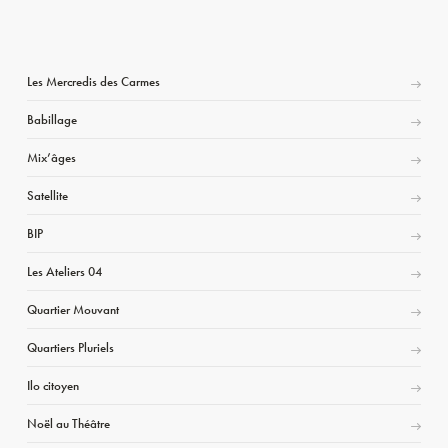
Les Mercredis des Carmes
Babillage
Mix’âges
Satellite
BIP
Les Ateliers 04
Quartier Mouvant
Quartiers Pluriels
Ilo citoyen
Noël au Théâtre