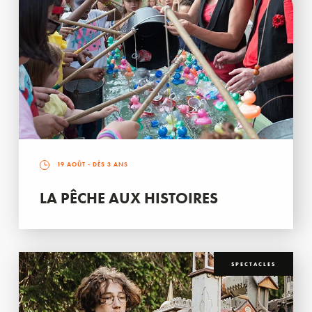
19 AOÛT
- DÈS 3 ANS
LA PÊCHE AUX HISTOIRES
SPECTACLES