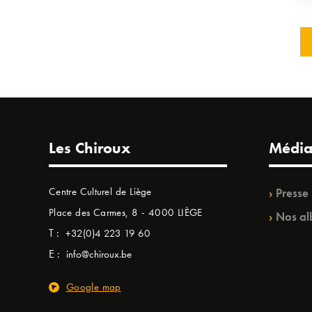
Les Chiroux
Média
Centre Culturel de Liège
Presse
Place des Carmes, 8 - 4000 LIÈGE
Nos al
T :
+32(0)4 223 19 60
E :
info@chiroux.be
Google map