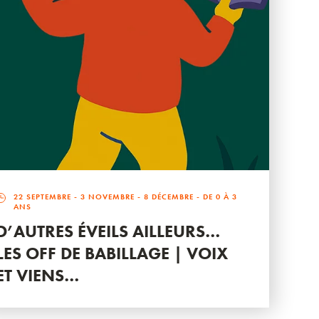
22 SEPTEMBRE
-
3 NOVEMBRE
-
8 DÉCEMBRE
- DE 0 À 3
ANS
D’AUTRES ÉVEILS AILLEURS…
LES OFF DE BABILLAGE | VOIX
ET VIENS…