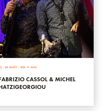
30 AOÛT
- DÈS 11 ANS
FABRIZIO CASSOL & MICHEL
HATZIGEORGIOU