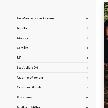
Les Mercredis des Carmes
Babillage
Mix’âges
Satellite
BIP
Les Ateliers 04
Quartier Mouvant
Quartiers Pluriels
Ilo citoyen
Noël au Théâtre