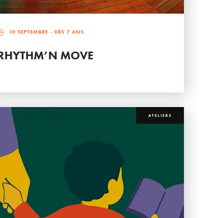
10 SEPTEMBRE
- DÈS 7 ANS
RHYTHM’N MOVE
ATELIERS