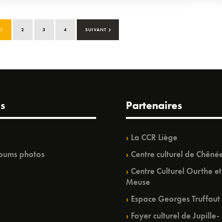
›
1
2
3
4
SUIVANT
s
Partenaires
La CCR Liège
bums photos
Centre culturel de Chêné
Centre Culturel Ourthe et
Meuse
Espace Georges Truffaut
Foyer culturel de Jupille-