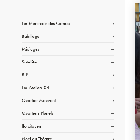
Les Mercredis des Carmes
Babillage
Mix’âges
Satellite
BIP
Les Ateliers 04
Quartier Mouvant
Quartiers Pluriels
Ilo citoyen
Noël au Théâtre