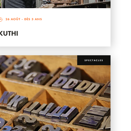
26 AOÛT
- DÈS 3 ANS
KUTHI
SPECTACLES