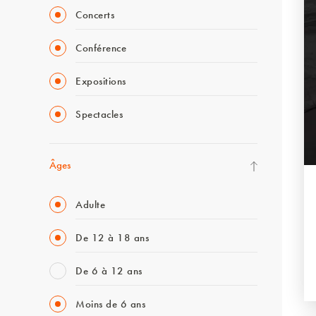
Concerts
Conférence
Expositions
Spectacles
Âges
Adulte
De 12 à 18 ans
De 6 à 12 ans
Moins de 6 ans