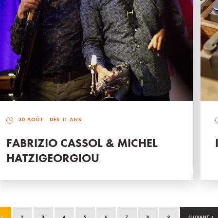
30 AOÛT
- DÈS 11 ANS
FABRIZIO CASSOL & MICHEL
HATZIGEORGIOU
›
1
2
3
4
5
6
7
8
9
SUIVANT