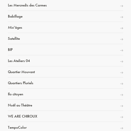
Les Mercredis des Carmes
Babillage
Mix’âges
Satellite
BIP
Les Ateliers 04
Quartier Mouvant
Quartiers Pluriels
Ilo citoyen
Noël au Théâtre
WE ARE CHIROUX
TempoColor