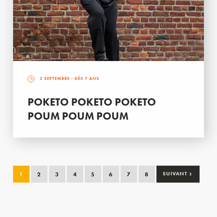
2 SEPTEMBRE
- DÈS 7 ANS
POKETO POKETO POKETO
POUM POUM POUM
›
1
2
3
4
5
6
7
8
SUIVANT