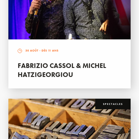
30 AOÛT
- DÈS 11 ANS
FABRIZIO CASSOL & MICHEL
HATZIGEORGIOU
SPECTACLES