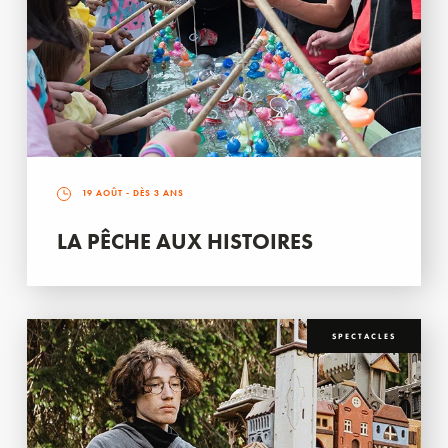
19 AOÛT
- DÈS 3 ANS
LA PÊCHE AUX HISTOIRES
SPECTACLES