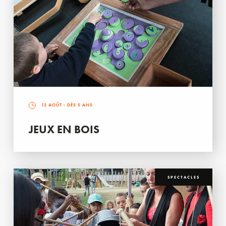
12 AOÛT
- DÈS 5 ANS
JEUX EN BOIS
SPECTACLES