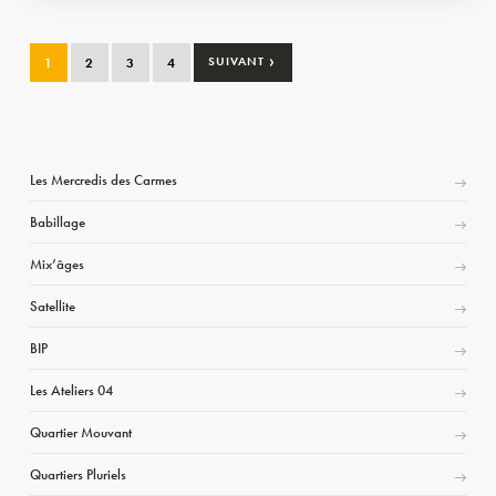
›
1
2
3
4
SUIVANT
Les Mercredis des Carmes
Babillage
Mix’âges
Satellite
BIP
Les Ateliers 04
Quartier Mouvant
Quartiers Pluriels