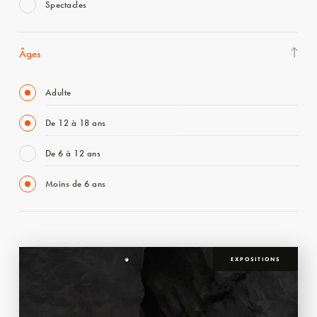
Spectacles
Âges
Adulte
De 12 à 18 ans
De 6 à 12 ans
Moins de 6 ans
EXPOSITIONS