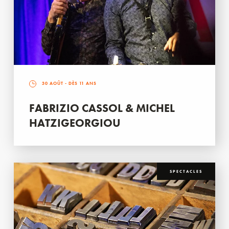
30 AOÛT
- DÈS 11 ANS
FABRIZIO CASSOL & MICHEL
HATZIGEORGIOU
SPECTACLES