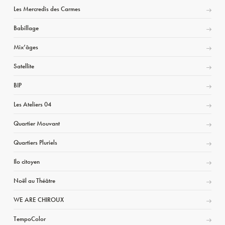
Les Mercredis des Carmes
Babillage
Mix’âges
Satellite
BIP
Les Ateliers 04
Quartier Mouvant
Quartiers Pluriels
Ilo citoyen
Noël au Théâtre
WE ARE CHIROUX
TempoColor