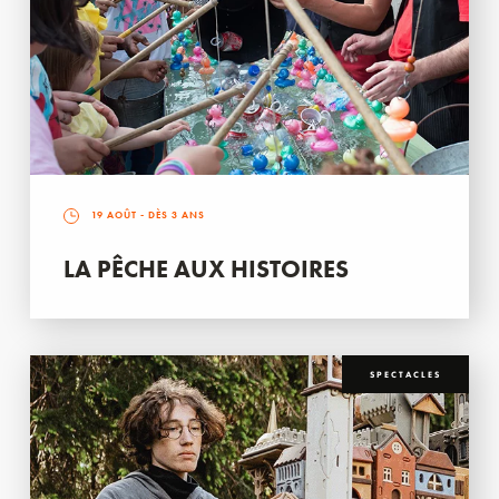
19 AOÛT
- DÈS 3 ANS
LA PÊCHE AUX HISTOIRES
SPECTACLES