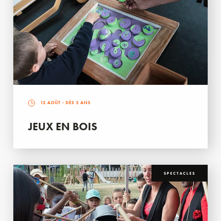
12 AOÛT
- DÈS 5 ANS
JEUX EN BOIS
SPECTACLES