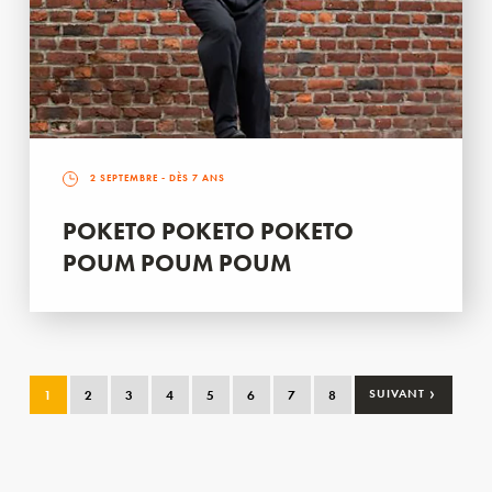
2 SEPTEMBRE
- DÈS 7 ANS
POKETO POKETO POKETO
POUM POUM POUM
›
1
2
3
4
5
6
7
8
SUIVANT