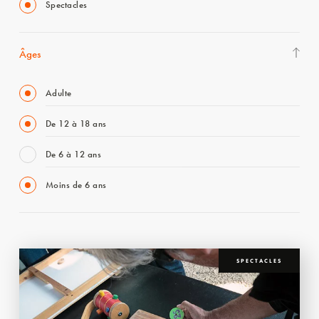
Spectacles
Âges
Adulte
De 12 à 18 ans
De 6 à 12 ans
Moins de 6 ans
SPECTACLES