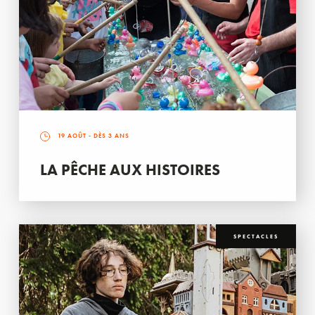
19 AOÛT
- DÈS 3 ANS
LA PÊCHE AUX HISTOIRES
SPECTACLES