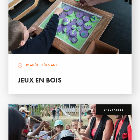
12 AOÛT
- DÈS 5 ANS
JEUX EN BOIS
SPECTACLES