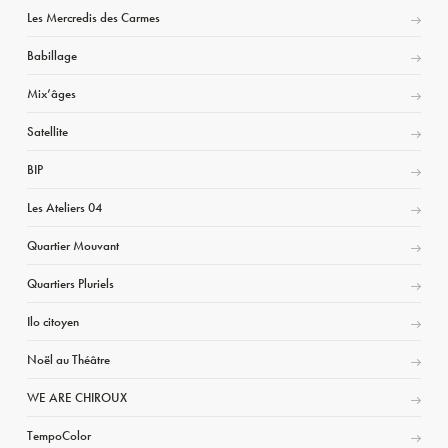
Les Mercredis des Carmes
Babillage
Mix’âges
Satellite
BIP
Les Ateliers 04
Quartier Mouvant
Quartiers Pluriels
Ilo citoyen
Noël au Théâtre
WE ARE CHIROUX
TempoColor