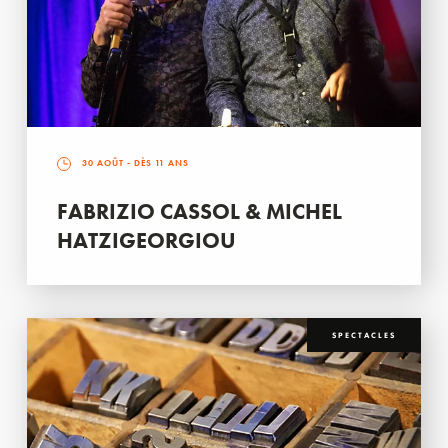
30 AOÛT
- DÈS 11 ANS
FABRIZIO CASSOL & MICHEL
HATZIGEORGIOU
SPECTACLES