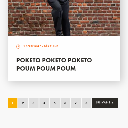
2 SEPTEMBRE
- DÈS 7 ANS
POKETO POKETO POKETO
POUM POUM POUM
›
1
2
3
4
5
6
7
8
SUIVANT