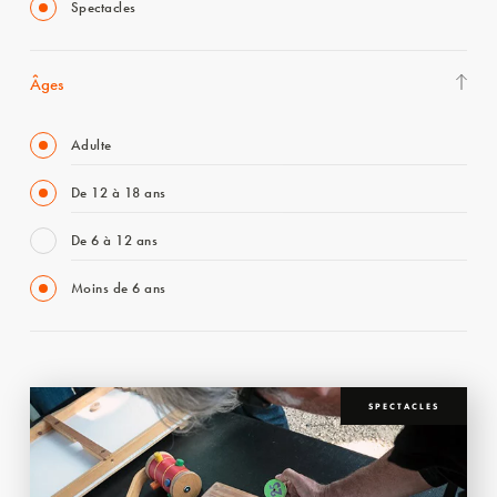
Spectacles
Âges
Adulte
De 12 à 18 ans
De 6 à 12 ans
Moins de 6 ans
SPECTACLES