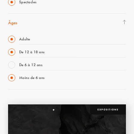
Spectacles
Âges
Adulte
De 12 à 18 ans
De 6 à 12 ans
Moins de 6 ans
EXPOSITIONS