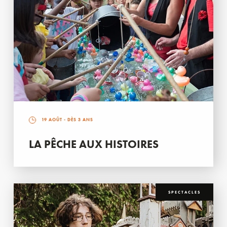
19 AOÛT
- DÈS 3 ANS
LA PÊCHE AUX HISTOIRES
SPECTACLES