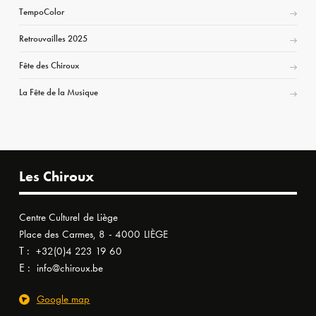
TempoColor
Retrouvailles 2025
Fête des Chiroux
La Fête de la Musique
Les Chiroux
Centre Culturel de Liège
Place des Carmes, 8 - 4000 LIÈGE
T :
+32(0)4 223 19 60
E :
info@chiroux.be
Google map