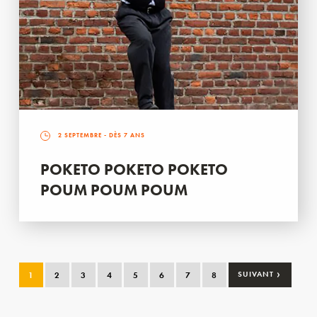
2 SEPTEMBRE
- DÈS 7 ANS
POKETO POKETO POKETO
POUM POUM POUM
›
1
2
3
4
5
6
7
8
SUIVANT