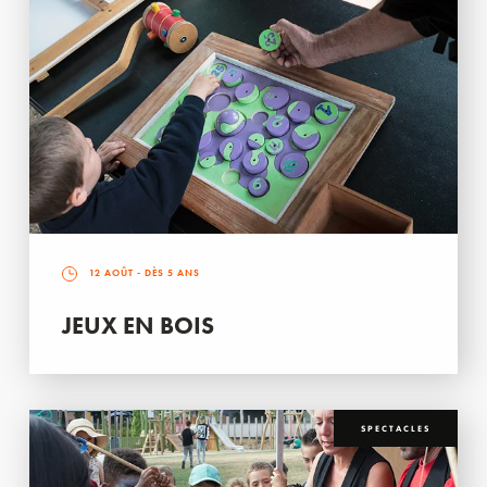
12 AOÛT
- DÈS 5 ANS
JEUX EN BOIS
SPECTACLES