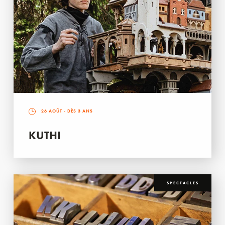
26 AOÛT
- DÈS 3 ANS
KUTHI
SPECTACLES