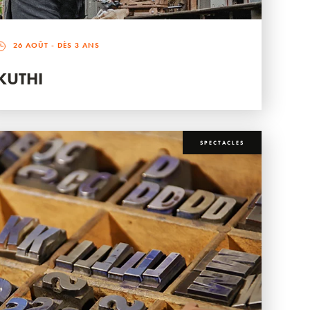
26 AOÛT
- DÈS 3 ANS
KUTHI
SPECTACLES