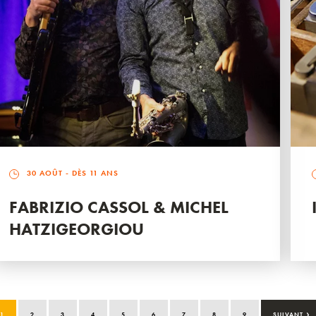
30 AOÛT
- DÈS 11 ANS
FABRIZIO CASSOL & MICHEL
HATZIGEORGIOU
›
1
2
3
4
5
6
7
8
9
SUIVANT