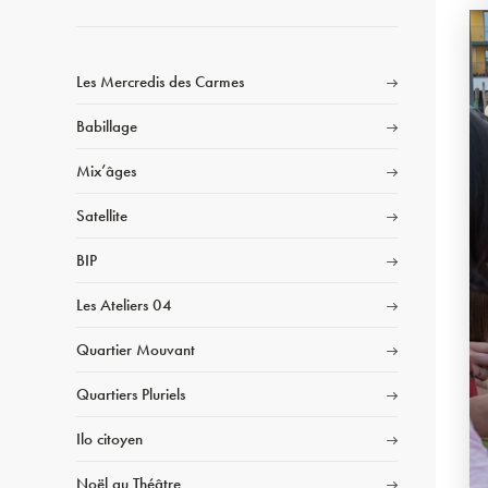
Les Mercredis des Carmes
Babillage
Mix’âges
Satellite
BIP
Les Ateliers 04
Quartier Mouvant
Quartiers Pluriels
Ilo citoyen
Noël au Théâtre