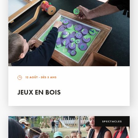
12 AOÛT
- DÈS 5 ANS
JEUX EN BOIS
SPECTACLES