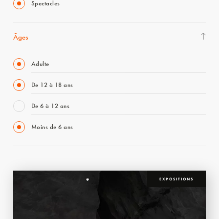
Spectacles
Âges
Adulte
De 12 à 18 ans
De 6 à 12 ans
Moins de 6 ans
EXPOSITIONS