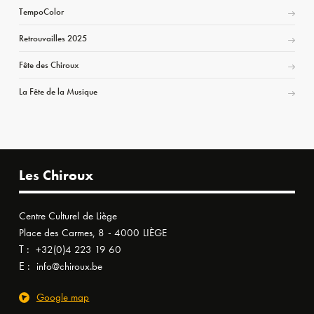
TempoColor
Retrouvailles 2025
Fête des Chiroux
La Fête de la Musique
Les Chiroux
Centre Culturel de Liège
Place des Carmes, 8 - 4000 LIÈGE
T :
+32(0)4 223 19 60
E :
info@chiroux.be
Google map