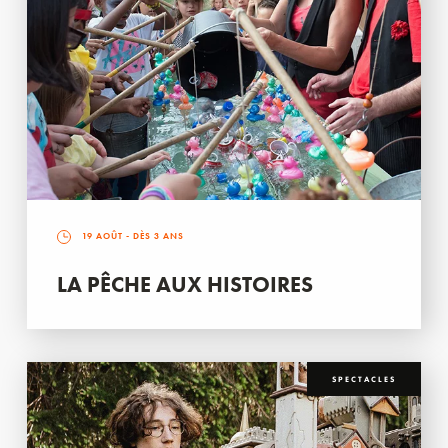
19 AOÛT
- DÈS 3 ANS
LA PÊCHE AUX HISTOIRES
SPECTACLES