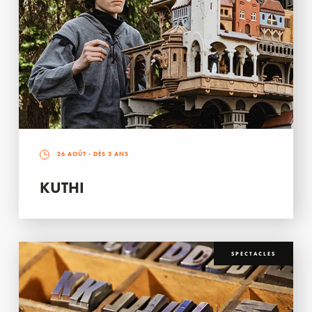
26 AOÛT
- DÈS 3 ANS
KUTHI
SPECTACLES