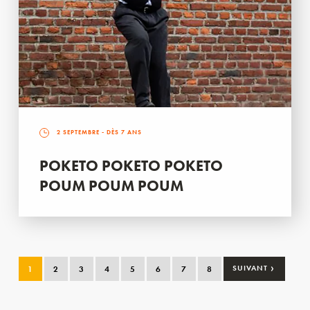
2 SEPTEMBRE
- DÈS 7 ANS
POKETO POKETO POKETO
POUM POUM POUM
›
1
2
3
4
5
6
7
8
SUIVANT