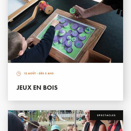
12 AOÛT
- DÈS 5 ANS
JEUX EN BOIS
SPECTACLES