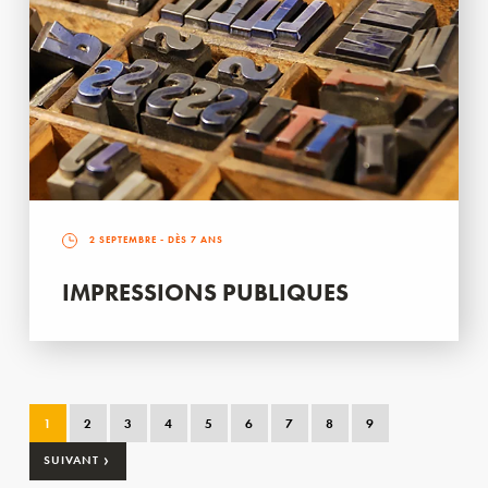
2 SEPTEMBRE
- DÈS 7 ANS
IMPRESSIONS PUBLIQUES
1
2
3
4
5
6
7
8
9
›
SUIVANT