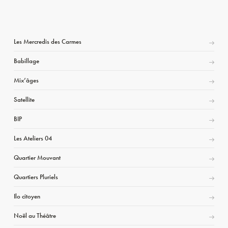
Les Mercredis des Carmes
Babillage
Mix’âges
Satellite
BIP
Les Ateliers 04
Quartier Mouvant
Quartiers Pluriels
Ilo citoyen
Noël au Théâtre