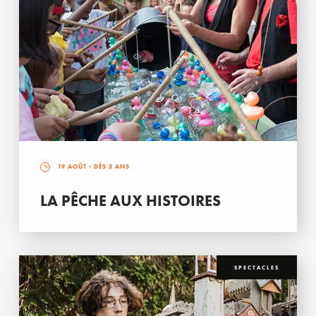
19 AOÛT
- DÈS 3 ANS
LA PÊCHE AUX HISTOIRES
SPECTACLES