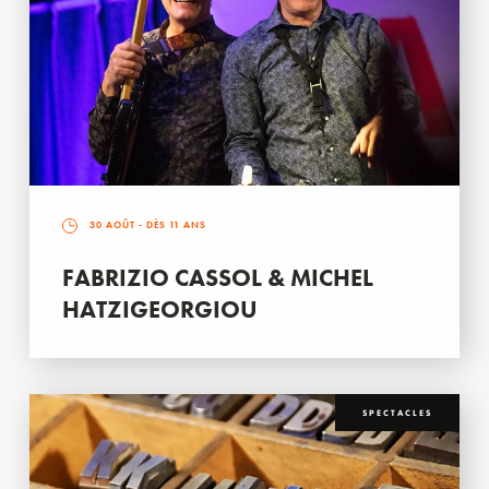
30 AOÛT
- DÈS 11 ANS
FABRIZIO CASSOL & MICHEL
HATZIGEORGIOU
SPECTACLES