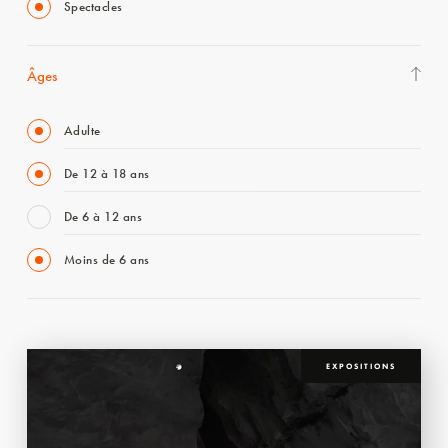
Spectacles
Âges
Adulte
De 12 à 18 ans
De 6 à 12 ans
Moins de 6 ans
EXPOSITIONS