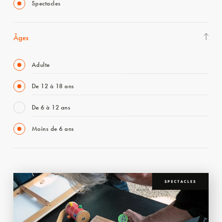
Spectacles
Âges
Adulte
De 12 à 18 ans
De 6 à 12 ans
Moins de 6 ans
SPECTACLES