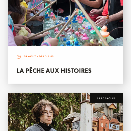
19 AOÛT
- DÈS 3 ANS
LA PÊCHE AUX HISTOIRES
SPECTACLES