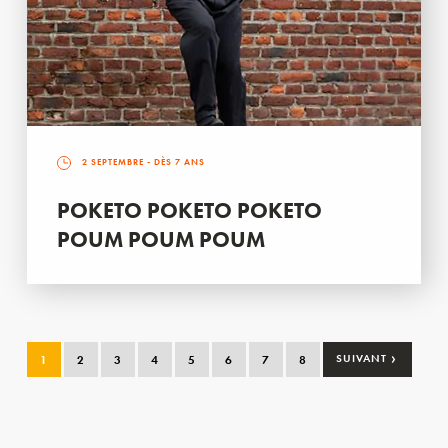
2 SEPTEMBRE
- DÈS 7 ANS
POKETO POKETO POKETO
POUM POUM POUM
›
1
2
3
4
5
6
7
8
SUIVANT