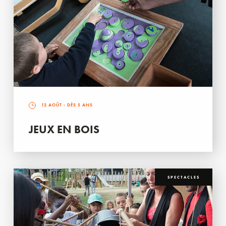
12 AOÛT
- DÈS 5 ANS
JEUX EN BOIS
SPECTACLES