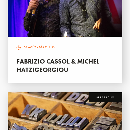
30 AOÛT
- DÈS 11 ANS
FABRIZIO CASSOL & MICHEL
HATZIGEORGIOU
SPECTACLES