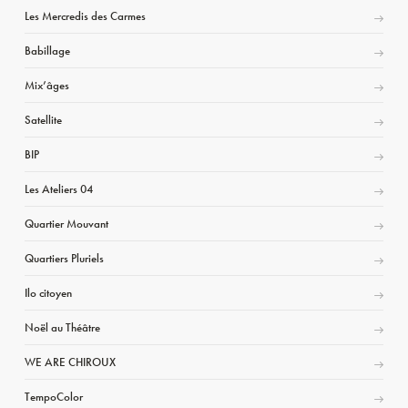
Les Mercredis des Carmes
Babillage
Mix’âges
Satellite
BIP
Les Ateliers 04
Quartier Mouvant
Quartiers Pluriels
Ilo citoyen
Noël au Théâtre
WE ARE CHIROUX
TempoColor