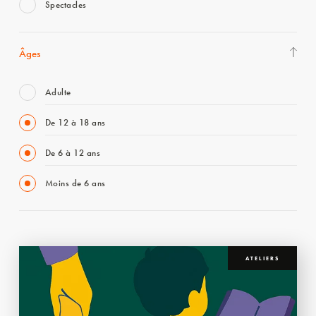
Spectacles
Âges
Adulte
De 12 à 18 ans
De 6 à 12 ans
Moins de 6 ans
ATELIERS