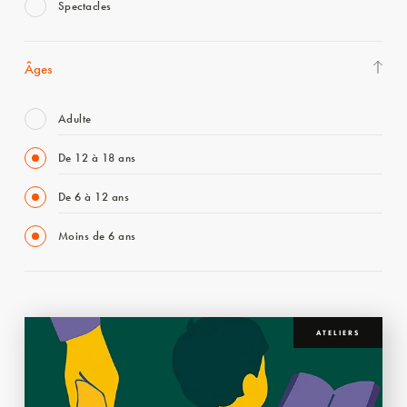
Spectacles
Âges
Adulte
De 12 à 18 ans
De 6 à 12 ans
Moins de 6 ans
ATELIERS