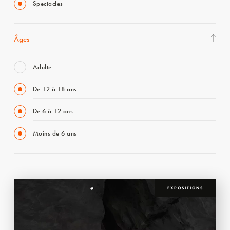
Spectacles
Âges
Adulte
De 12 à 18 ans
De 6 à 12 ans
Moins de 6 ans
EXPOSITIONS