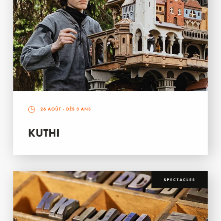
26 AOÛT
- DÈS 3 ANS
KUTHI
SPECTACLES