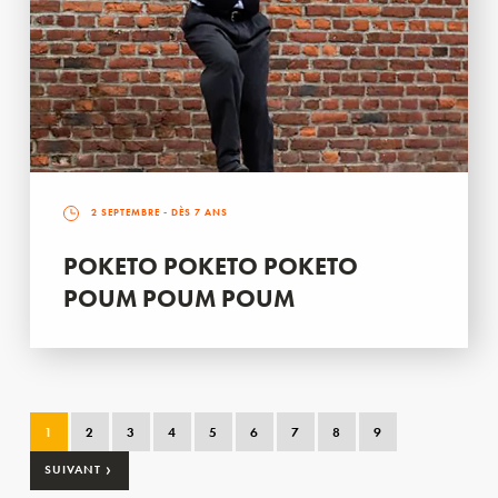
2 SEPTEMBRE
- DÈS 7 ANS
POKETO POKETO POKETO
POUM POUM POUM
1
2
3
4
5
6
7
8
9
›
SUIVANT