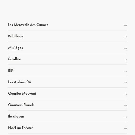
Les Mercredis des Carmes
Babillage
Mix’âges
Satellite
BIP
Les Ateliers 04
Quartier Mouvant
Quartiers Pluriels
Ilo citoyen
Noël au Théâtre