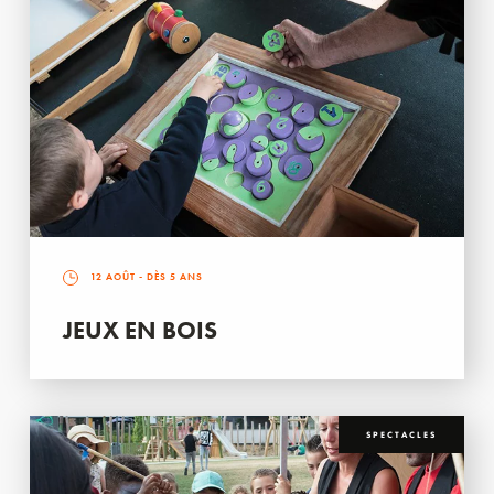
12 AOÛT
- DÈS 5 ANS
JEUX EN BOIS
SPECTACLES