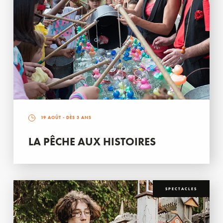
19 AOÛT
- DÈS 3 ANS
LA PÊCHE AUX HISTOIRES
SPECTACLES