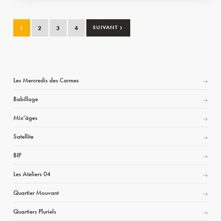
›
1
2
3
4
SUIVANT
Les Mercredis des Carmes
Babillage
Mix’âges
Satellite
BIP
Les Ateliers 04
Quartier Mouvant
Quartiers Pluriels