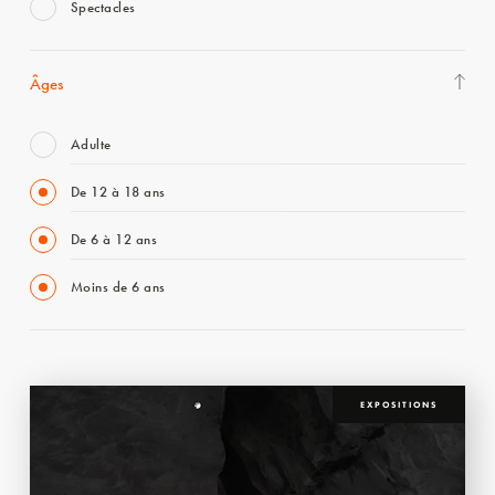
Spectacles
Âges
Adulte
De 12 à 18 ans
De 6 à 12 ans
Moins de 6 ans
EXPOSITIONS