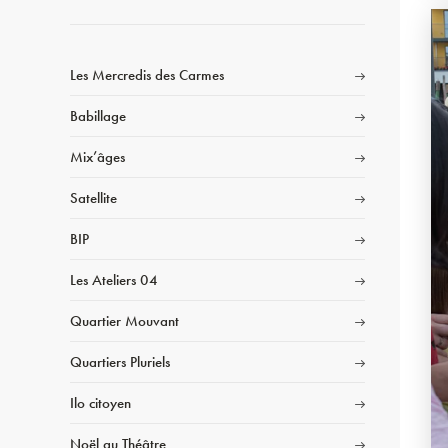
Les Mercredis des Carmes
Babillage
Mix’âges
Satellite
BIP
Les Ateliers 04
Quartier Mouvant
Quartiers Pluriels
Ilo citoyen
Noël au Théâtre