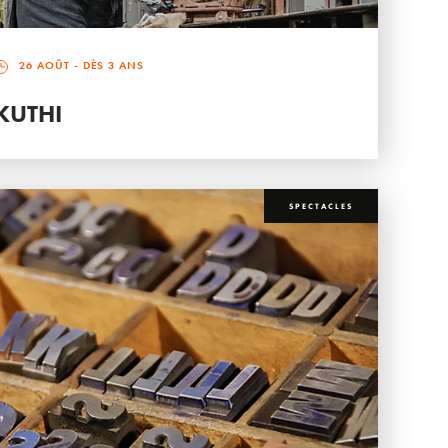
26 AOÛT
- DÈS 3 ANS
KUTHI
SPECTACLES