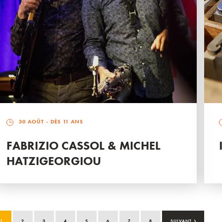
30 AOÛT
- DÈS 11 ANS
FABRIZIO CASSOL & MICHEL
HATZIGEORGIOU
›
1
2
3
4
5
6
7
8
SUIVANT