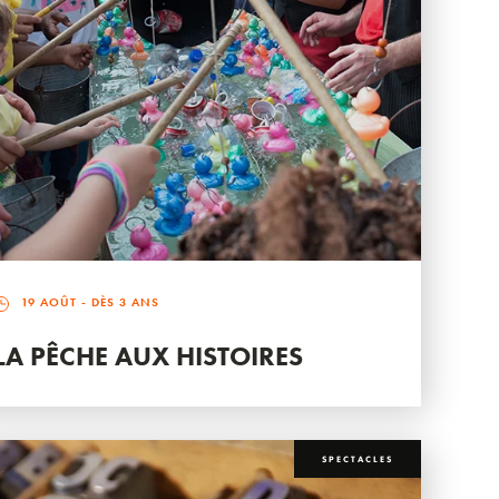
19 AOÛT
- DÈS 3 ANS
LA PÊCHE AUX HISTOIRES
SPECTACLES