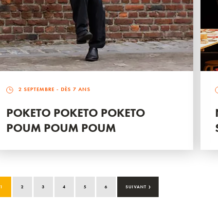
2 SEPTEMBRE
- DÈS 7 ANS
POKETO POKETO POKETO
POUM POUM POUM
›
1
2
3
4
5
6
SUIVANT