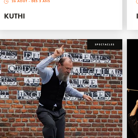
26 AOÛT
- DÈS 3 ANS
KUTHI
SPECTACLES