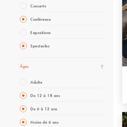
Concerts
Conférence
Expositions
Spectacles
Âges
Adulte
De 12 à 18 ans
De 6 à 12 ans
Moins de 6 ans