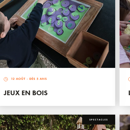
12 AOÛT
- DÈS 5 ANS
JEUX EN BOIS
SPECTACLES