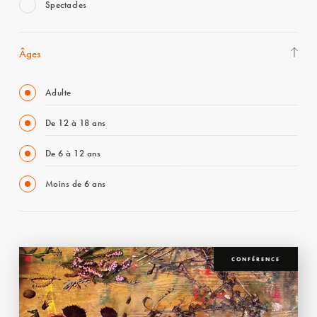
Spectacles
Âges
Adulte
De 12 à 18 ans
De 6 à 12 ans
Moins de 6 ans
CONFÉRENCE