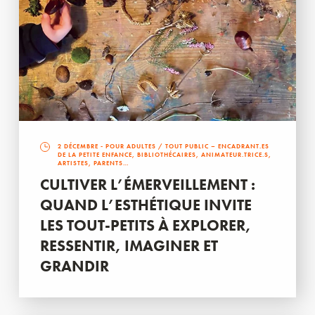
2 DÉCEMBRE
- POUR ADULTES / TOUT PUBLIC – ENCADRANT.ES
DE LA PETITE ENFANCE, BIBLIOTHÉCAIRES, ANIMATEUR.TRICE.S,
ARTISTES, PARENTS…
CULTIVER L’ÉMERVEILLEMENT :
QUAND L’ESTHÉTIQUE INVITE
LES TOUT-PETITS À EXPLORER,
RESSENTIR, IMAGINER ET
GRANDIR