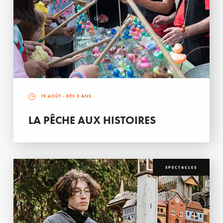
19 AOÛT
- DÈS 3 ANS
LA PÊCHE AUX HISTOIRES
SPECTACLES