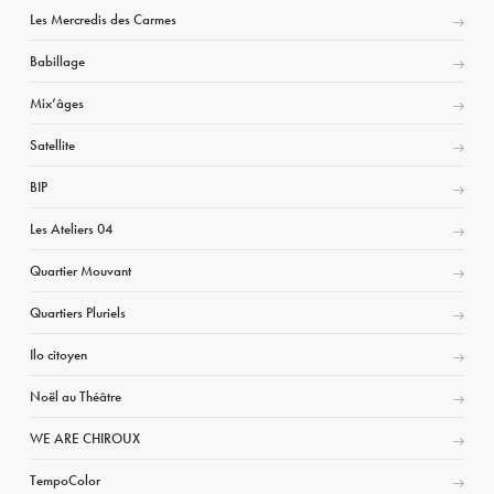
Les Mercredis des Carmes
Babillage
Mix’âges
Satellite
BIP
Les Ateliers 04
Quartier Mouvant
Quartiers Pluriels
Ilo citoyen
Noël au Théâtre
WE ARE CHIROUX
TempoColor