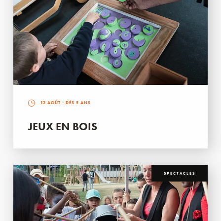
12 AOÛT
- DÈS 5 ANS
JEUX EN BOIS
SPECTACLES