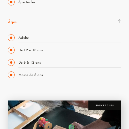
Spectacles
Âges
Adulte
De 12 à 18 ans
De 6 à 12 ans
Moins de 6 ans
SPECTACLES