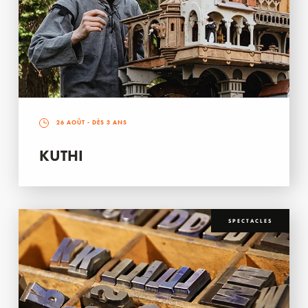
26 AOÛT
- DÈS 3 ANS
KUTHI
SPECTACLES