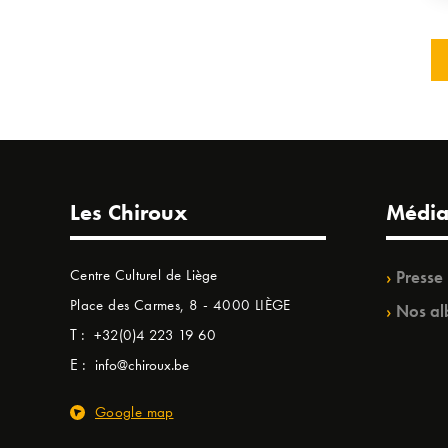
Les Chiroux
Média
Centre Culturel de Liège
Presse
Place des Carmes, 8 - 4000 LIÈGE
Nos al
T :
+32(0)4 223 19 60
E :
info@chiroux.be
Google map