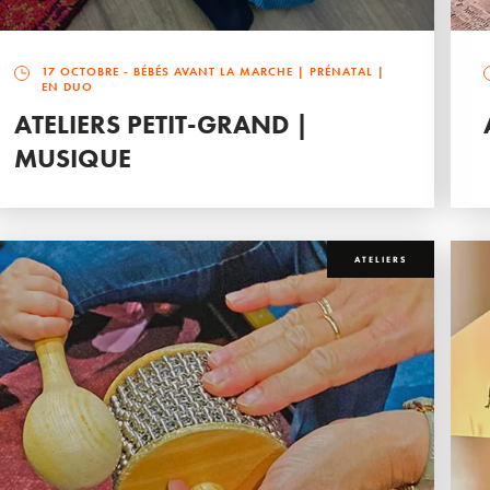
17 OCTOBRE
- BÉBÉS AVANT LA MARCHE | PRÉNATAL |
EN DUO
ATELIERS PETIT-GRAND |
MUSIQUE
ATELIERS