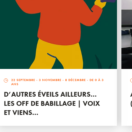
22 SEPTEMBRE
-
3 NOVEMBRE
-
8 DÉCEMBRE
- DE 0 À 3
ANS
D’AUTRES ÉVEILS AILLEURS…
LES OFF DE BABILLAGE | VOIX
ET VIENS…