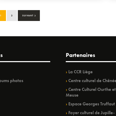
›
1
2
SUIVANT
s
Partenaires
La CCR Liège
bums photos
Centre culturel de Chêné
Centre Culturel Ourthe et
Meuse
Espace Georges Truffaut
Foyer culturel de Jupille-