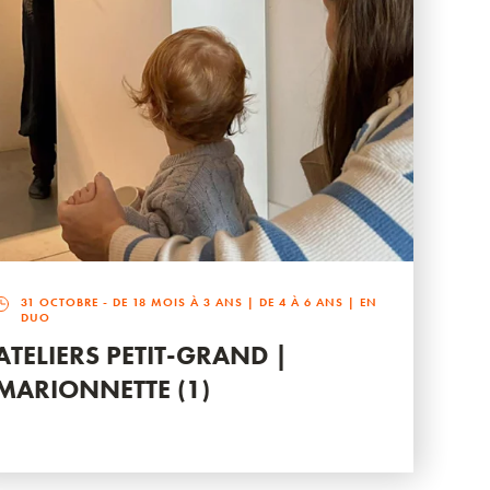
31 OCTOBRE
- DE 18 MOIS À 3 ANS | DE 4 À 6 ANS | EN
DUO
ATELIERS PETIT-GRAND |
MARIONNETTE (1)