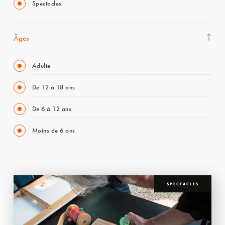
Spectacles
Âges
Adulte
De 12 à 18 ans
De 6 à 12 ans
Moins de 6 ans
SPECTACLES