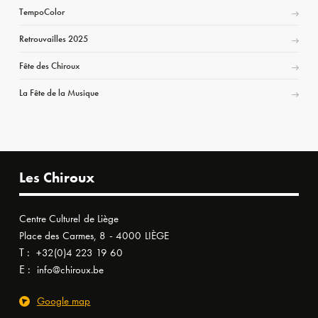
TempoColor
Retrouvailles 2025
Fête des Chiroux
La Fête de la Musique
Les Chiroux
Centre Culturel de Liège
Place des Carmes, 8 - 4000 LIÈGE
T :
+32(0)4 223 19 60
E :
info@chiroux.be
Google map