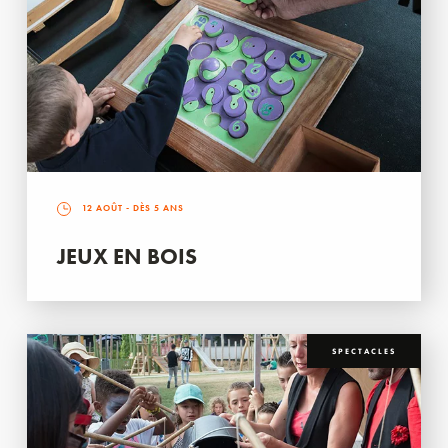
12 AOÛT
- DÈS 5 ANS
JEUX EN BOIS
SPECTACLES