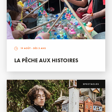
19 AOÛT
- DÈS 3 ANS
LA PÊCHE AUX HISTOIRES
SPECTACLES