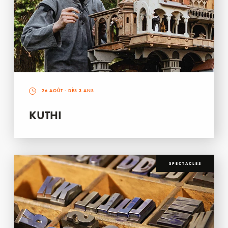
26 AOÛT
- DÈS 3 ANS
KUTHI
SPECTACLES