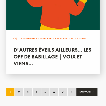
22 SEPTEMBRE
-
3 NOVEMBRE
-
8 DÉCEMBRE
- DE 0 À 3 ANS
D’AUTRES ÉVEILS AILLEURS… LES
OFF DE BABILLAGE | VOIX ET
VIENS…
›
1
2
3
4
5
6
7
8
SUIVANT