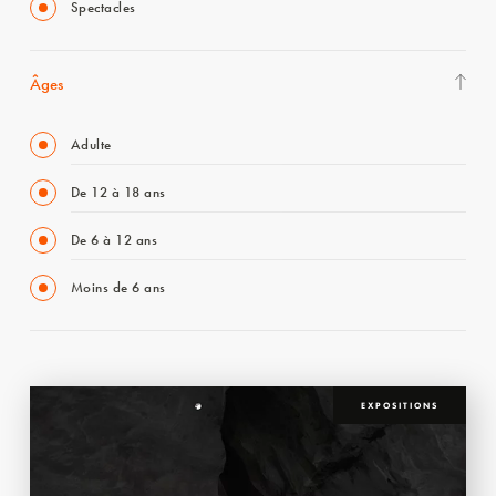
Spectacles
Âges
Adulte
De 12 à 18 ans
De 6 à 12 ans
Moins de 6 ans
EXPOSITIONS