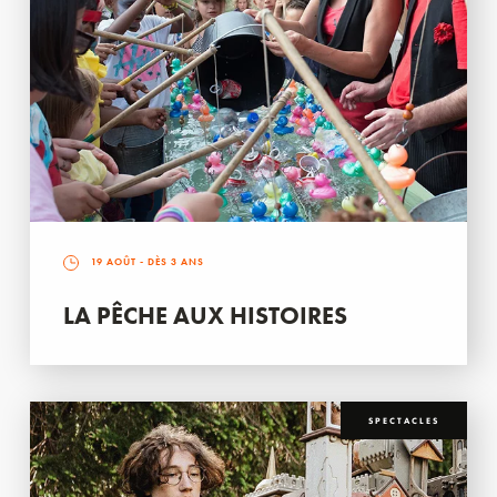
19 AOÛT
- DÈS 3 ANS
LA PÊCHE AUX HISTOIRES
SPECTACLES