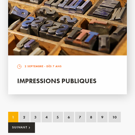
2 SEPTEMBRE
- DÈS 7 ANS
IMPRESSIONS PUBLIQUES
1
2
3
4
5
6
7
8
9
10
›
SUIVANT