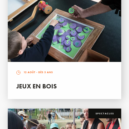
12 AOÛT
- DÈS 5 ANS
JEUX EN BOIS
SPECTACLES