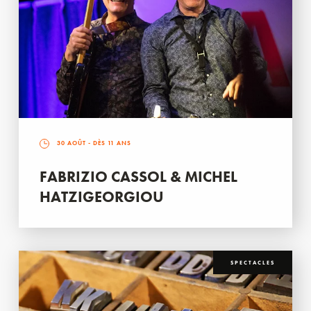
30 AOÛT
- DÈS 11 ANS
FABRIZIO CASSOL & MICHEL
HATZIGEORGIOU
SPECTACLES