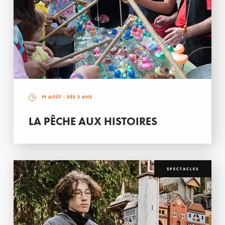
19 AOÛT
- DÈS 3 ANS
LA PÊCHE AUX HISTOIRES
SPECTACLES