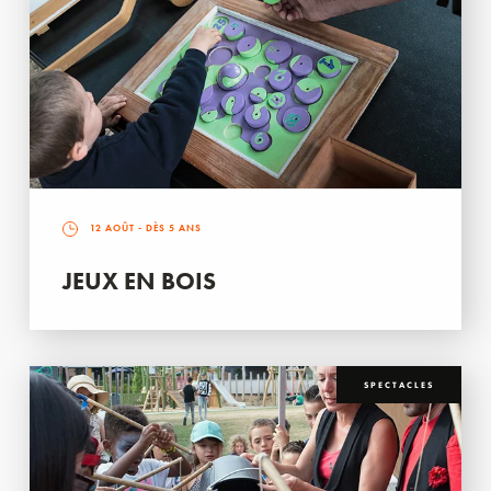
12 AOÛT
- DÈS 5 ANS
JEUX EN BOIS
SPECTACLES