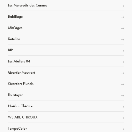
Les Mercredis des Carmes
Babillage
Mix’âges
Satellite
BIP
Les Ateliers 04
Quartier Mouvant
Quartiers Pluriels
Ilo citoyen
Noël au Théâtre
WE ARE CHIROUX
TempoColor