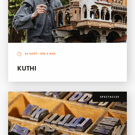
26 AOÛT
- DÈS 3 ANS
KUTHI
SPECTACLES