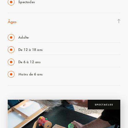
Spectacles
Âges
Adulte
De 12 à 18 ans
De 6 à 12 ans
Moins de 6 ans
SPECTACLES