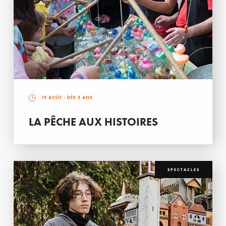
19 AOÛT
- DÈS 3 ANS
LA PÊCHE AUX HISTOIRES
SPECTACLES