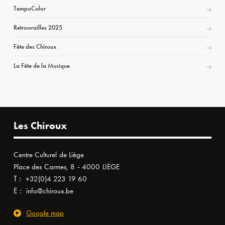
TempoColor
Retrouvailles 2025
Fête des Chiroux
La Fête de la Musique
Les Chiroux
Centre Culturel de Liège
Place des Carmes, 8 - 4000 LIÈGE
T :
+32(0)4 223 19 60
E :
info@chiroux.be
Google map