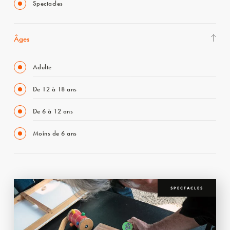
Spectacles
Âges
Adulte
De 12 à 18 ans
De 6 à 12 ans
Moins de 6 ans
SPECTACLES