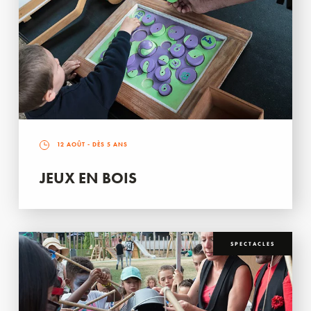
12 AOÛT
- DÈS 5 ANS
JEUX EN BOIS
SPECTACLES