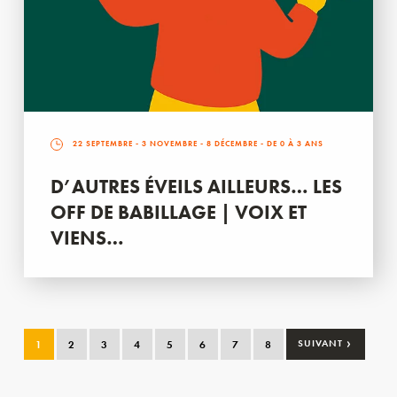
22 SEPTEMBRE
-
3 NOVEMBRE
-
8 DÉCEMBRE
- DE 0 À 3 ANS
D’AUTRES ÉVEILS AILLEURS… LES
OFF DE BABILLAGE | VOIX ET
VIENS…
›
1
2
3
4
5
6
7
8
SUIVANT