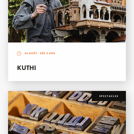
26 AOÛT
- DÈS 3 ANS
KUTHI
SPECTACLES