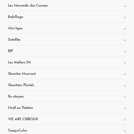
Les Mercredis des Carmes
Babillage
Mix’âges
Satellite
BIP
Les Ateliers 04
Quartier Mouvant
Quartiers Pluriels
Ilo citoyen
Noël au Théâtre
WE ARE CHIROUX
TempoColor