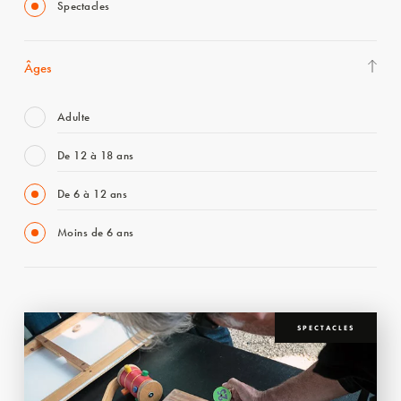
Spectacles
Âges
Adulte
De 12 à 18 ans
De 6 à 12 ans
Moins de 6 ans
SPECTACLES