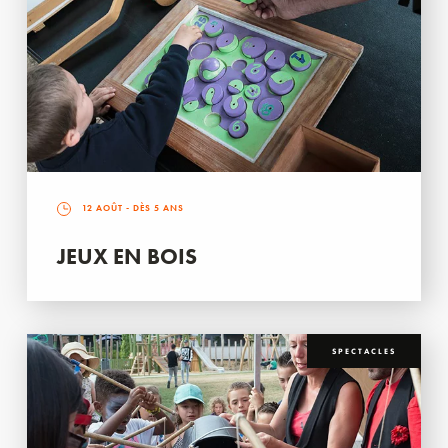
12 AOÛT
- DÈS 5 ANS
JEUX EN BOIS
SPECTACLES