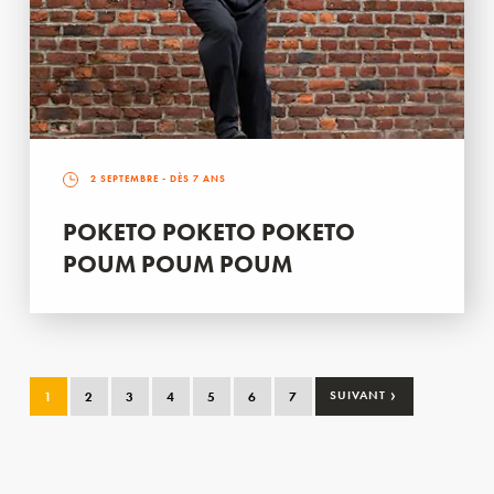
2 SEPTEMBRE
- DÈS 7 ANS
POKETO POKETO POKETO
POUM POUM POUM
›
1
2
3
4
5
6
7
SUIVANT