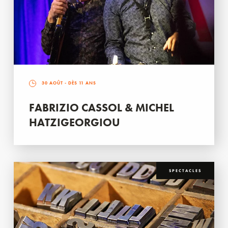
30 AOÛT
- DÈS 11 ANS
FABRIZIO CASSOL & MICHEL
HATZIGEORGIOU
SPECTACLES