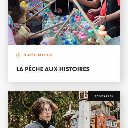
19 AOÛT
- DÈS 3 ANS
LA PÊCHE AUX HISTOIRES
SPECTACLES