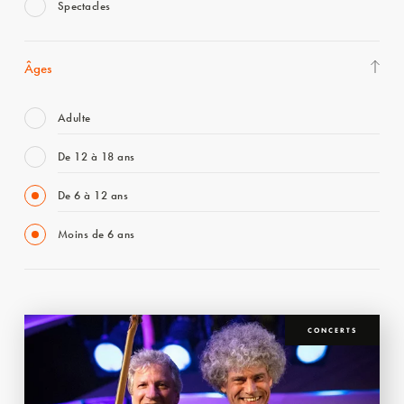
Spectacles
Âges
Adulte
De 12 à 18 ans
De 6 à 12 ans
Moins de 6 ans
CONCERTS