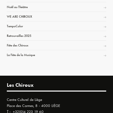
Noël au Théâtre
WE ARE CHIROUX
TempoColor
Retrouvailles 2025
Fête des Chiroux
La Fête de la Musique
Les Chiroux
Centre Culturel de Liège
Place des Carmes, 8 - 4000 LIÈGE
T :
+32(0)4 223 19 60