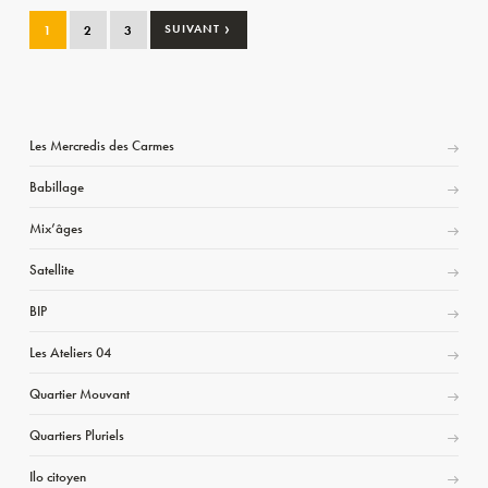
›
1
2
3
SUIVANT
Les Mercredis des Carmes
Babillage
Mix’âges
Satellite
BIP
Les Ateliers 04
Quartier Mouvant
Quartiers Pluriels
Ilo citoyen