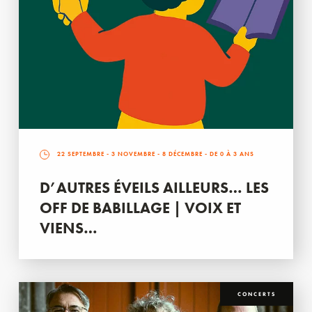
22 SEPTEMBRE
-
3 NOVEMBRE
-
8 DÉCEMBRE
- DE 0 À 3 ANS
D’AUTRES ÉVEILS AILLEURS… LES
OFF DE BABILLAGE | VOIX ET
VIENS…
CONCERTS