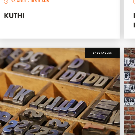
26 AOÛT
- DÈS 3 ANS
KUTHI
SPECTACLES