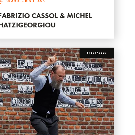
30 AOÛT
- DÈS 11 ANS
FABRIZIO CASSOL & MICHEL
HATZIGEORGIOU
SPECTACLES