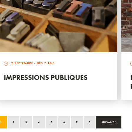
2 SEPTEMBRE
- DÈS 7 ANS
IMPRESSIONS PUBLIQUES
›
1
2
3
4
5
6
7
8
SUIVANT