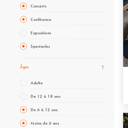
Concerts
Conférence
Expositions
Spectacles
Âges
Adulte
De 12 à 18 ans
De 6 à 12 ans
Moins de 6 ans