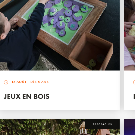
12 AOÛT
- DÈS 5 ANS
JEUX EN BOIS
SPECTACLES