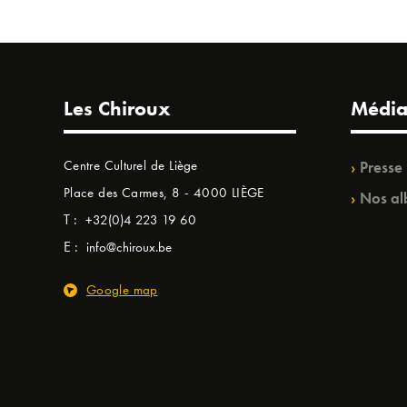
Les Chiroux
Média
Centre Culturel de Liège
Presse
Place des Carmes, 8 - 4000 LIÈGE
Nos al
T :
+32(0)4 223 19 60
E :
info@chiroux.be
Google map