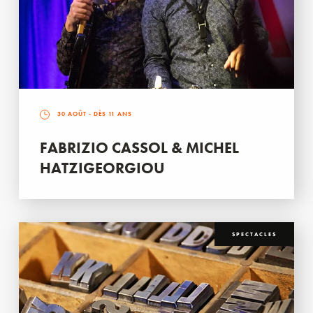
30 AOÛT
- DÈS 11 ANS
FABRIZIO CASSOL & MICHEL
HATZIGEORGIOU
SPECTACLES