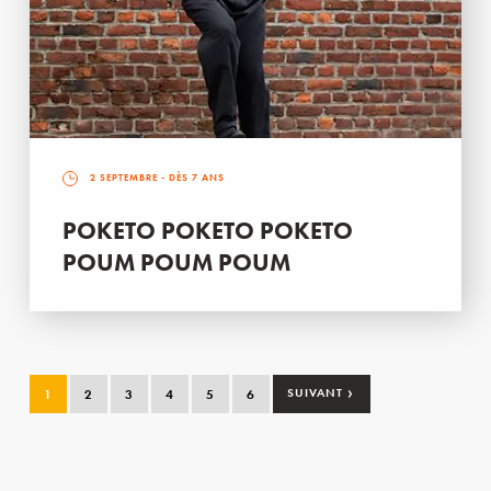
2 SEPTEMBRE
- DÈS 7 ANS
POKETO POKETO POKETO
POUM POUM POUM
›
1
2
3
4
5
6
SUIVANT