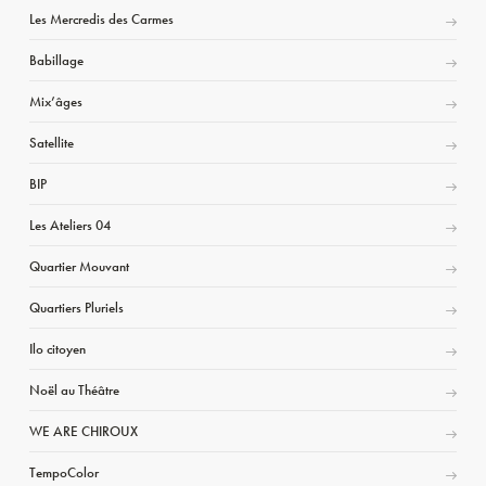
Les Mercredis des Carmes
Babillage
Mix’âges
Satellite
BIP
Les Ateliers 04
Quartier Mouvant
Quartiers Pluriels
Ilo citoyen
Noël au Théâtre
WE ARE CHIROUX
TempoColor