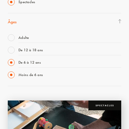
Spectacles
Âges
Adulte
De 12 à 18 ans
De 6 à 12 ans
Moins de 6 ans
SPECTACLES