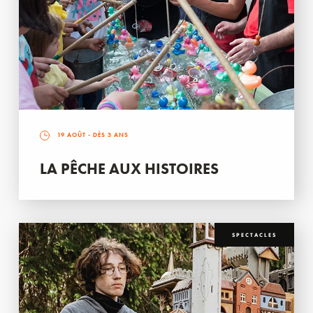
19 AOÛT
- DÈS 3 ANS
LA PÊCHE AUX HISTOIRES
SPECTACLES