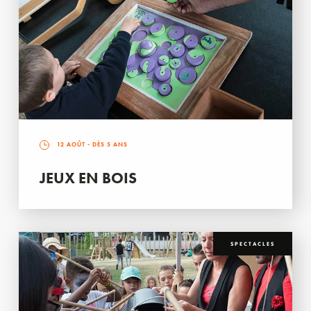
12 AOÛT
- DÈS 5 ANS
JEUX EN BOIS
SPECTACLES