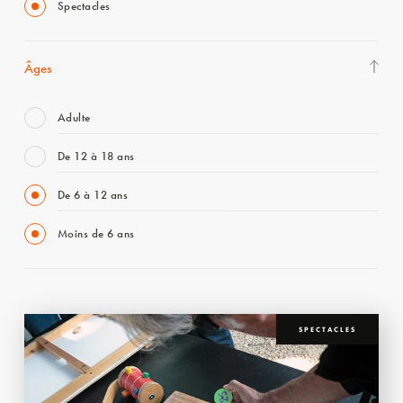
Spectacles
Âges
Adulte
De 12 à 18 ans
De 6 à 12 ans
Moins de 6 ans
SPECTACLES