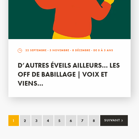
22 SEPTEMBRE
-
3 NOVEMBRE
-
8 DÉCEMBRE
- DE 0 À 3 ANS
D’AUTRES ÉVEILS AILLEURS… LES
OFF DE BABILLAGE | VOIX ET
VIENS…
›
1
2
3
4
5
6
7
8
SUIVANT