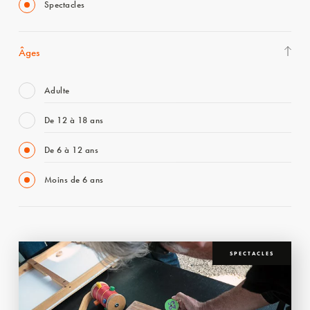
Spectacles
Âges
Adulte
De 12 à 18 ans
De 6 à 12 ans
Moins de 6 ans
SPECTACLES