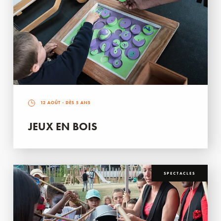
12 AOÛT
- DÈS 5 ANS
JEUX EN BOIS
SPECTACLES