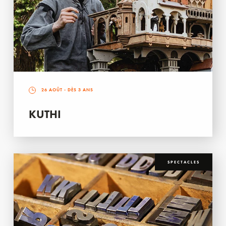
26 AOÛT
- DÈS 3 ANS
KUTHI
SPECTACLES