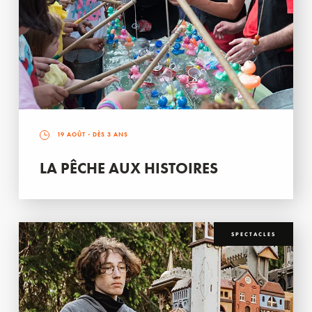
19 AOÛT
- DÈS 3 ANS
LA PÊCHE AUX HISTOIRES
SPECTACLES