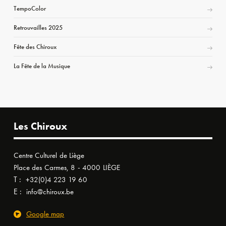
TempoColor
Retrouvailles 2025
Fête des Chiroux
La Fête de la Musique
Les Chiroux
Centre Culturel de Liège
Place des Carmes, 8 - 4000 LIÈGE
T :
+32(0)4 223 19 60
E :
info@chiroux.be
Google map