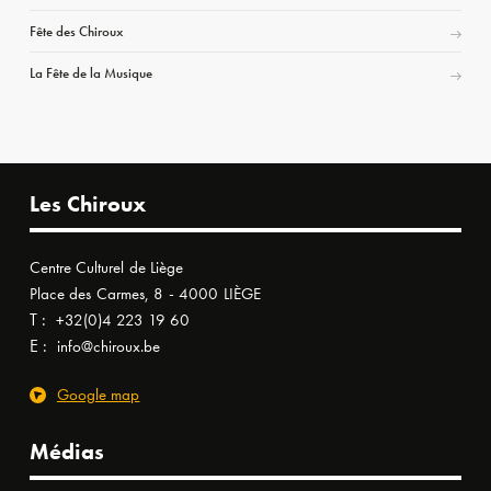
Fête des Chiroux
La Fête de la Musique
Les Chiroux
Centre Culturel de Liège
Place des Carmes, 8 - 4000 LIÈGE
T :
+32(0)4 223 19 60
E :
info@chiroux.be
Google map
Médias