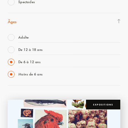
Spectacles
Âges
Adulte
De 12 à 18 ans
De 6 à 12 ans
Moins de 6 ans
EXPOSITIONS