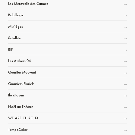
Les Mercredis des Carmes
Babillage
Mix’âges
Satellite
BIP
Les Ateliers 04
Quartier Mouvant
Quartiers Pluriels
Ilo citoyen
Noël au Théâtre
WE ARE CHIROUX
TempoColor