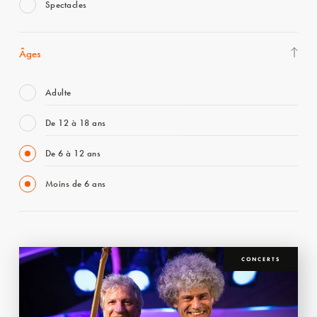
Spectacles
Âges
Adulte
De 12 à 18 ans
De 6 à 12 ans
Moins de 6 ans
CONCERTS