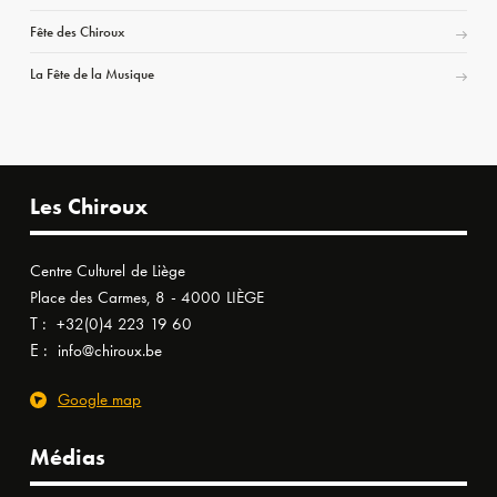
Fête des Chiroux
La Fête de la Musique
Les Chiroux
Centre Culturel de Liège
Place des Carmes, 8 - 4000 LIÈGE
T :
+32(0)4 223 19 60
E :
info@chiroux.be
Google map
Médias