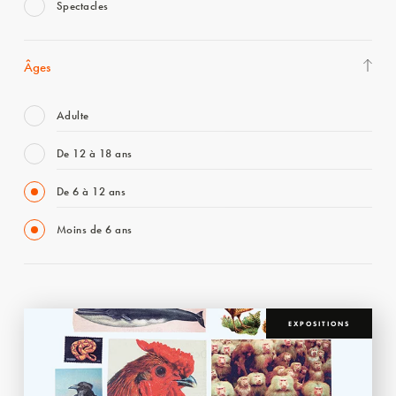
Spectacles
Âges
Adulte
De 12 à 18 ans
De 6 à 12 ans
Moins de 6 ans
EXPOSITIONS