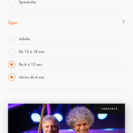
Spectacles
Âges
Adulte
De 12 à 18 ans
De 6 à 12 ans
Moins de 6 ans
CONCERTS