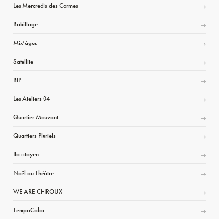
Les Mercredis des Carmes
Babillage
Mix’âges
Satellite
BIP
Les Ateliers 04
Quartier Mouvant
Quartiers Pluriels
Ilo citoyen
Noël au Théâtre
WE ARE CHIROUX
TempoColor